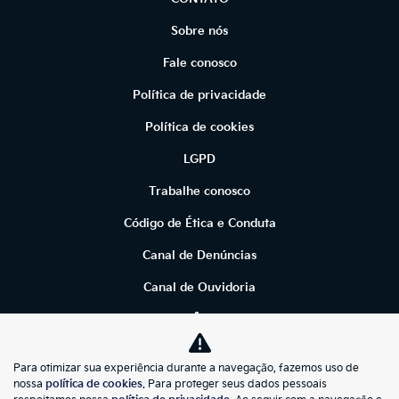
Sobre nós
Fale conosco
Política de privacidade
Política de cookies
LGPD
Trabalhe conosco
Código de Ética e Conduta
Canal de Denúncias
Canal de Ouvidoria
AVALIAÇÃO ONLINE
Para otimizar sua experiência durante a navegação, fazemos uso de
Desacelere. Seu bem maior é a vida.
nossa
política de cookies
. Para proteger seus dados pessoais