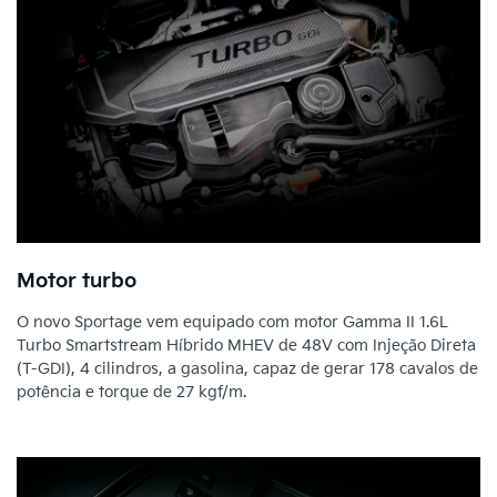
Motor turbo
O novo Sportage vem equipado com motor Gamma II 1.6L
Turbo Smartstream Híbrido MHEV de 48V com Injeção Direta
(T-GDI), 4 cilindros, a gasolina, capaz de gerar 178 cavalos de
potência e torque de 27 kgf/m.