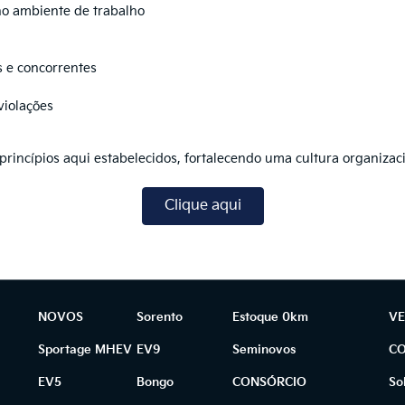
no ambiente de trabalho
s e concorrentes
violações
incípios aqui estabelecidos, fortalecendo uma cultura organizacio
Clique aqui
NOVOS
Sorento
Estoque 0km
VE
Sportage MHEV
EV9
Seminovos
C
EV5
Bongo
CONSÓRCIO
So