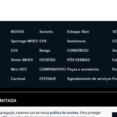
NOVOS
Sorento
Estoque 0km
VE
Sportage MHEV
EV9
Seminovos
C
EV5
Bongo
CONSÓRCIO
So
Stonic MHEV
OFERTAS
PÓS-VENDAS
Fa
Niro HEV
COMPARATIVO
Peças e acessórios
Po
Carnival
ESTOQUE
Agendamento de serviços
Po
IMITADA
 navegação, fazemos uso de nossa
política de cookies
. Para proteger