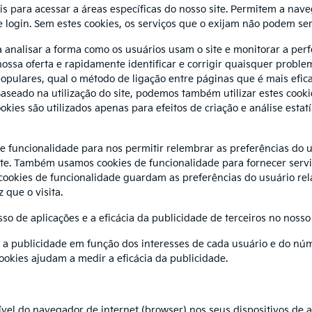
s para acessar a áreas específicas do nosso site. Permitem a naveg
e login. Sem estes cookies, os serviços que o exijam não podem ser
a analisar a forma como os usuários usam o site e monitorar a per
 nossa oferta e rapidamente identificar e corrigir quaisquer prob
pulares, qual o método de ligação entre páginas que é mais efic
seado na utilização do site, podemos também utilizar estes cookie
okies são utilizados apenas para efeitos de criação e análise esta
e funcionalidade para nos permitir relembrar as preferências do u
site. Também usamos cookies de funcionalidade para fornecer ser
cookies de funcionalidade guardam as preferências do usuário rela
 que o visita.
o de aplicações e a eficácia da publicidade de terceiros no nosso 
a publicidade em função dos interesses de cada usuário e do núme
ookies ajudam a medir a eficácia da publicidade.
el do navegador de internet (browser) nos seus dispositivos de ace