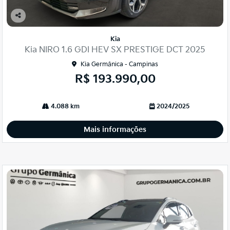
Co
mp
Kia
arti
Kia NIRO 1.6 GDI HEV SX PRESTIGE DCT 2025
lhe
Kia Germânica - Campinas
R$ 193.990,00
4.088 km
2024/2025
Mais informações