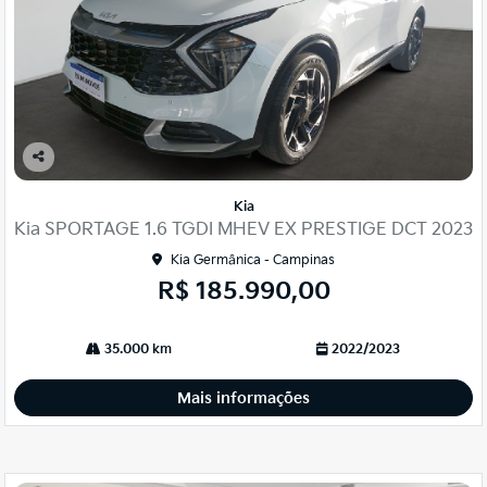
Co
mp
Kia
arti
Kia SPORTAGE 1.6 TGDI MHEV EX PRESTIGE DCT 2023
lhe
Kia Germânica - Campinas
R$ 185.990,00
35.000 km
2022/2023
Mais informações