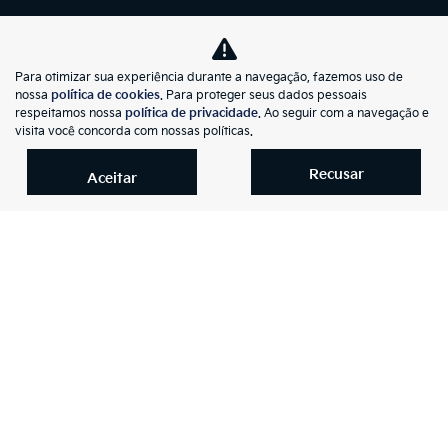
Agendamento de serviços
VENDAS DIRETAS
Para otimizar sua experiência durante a navegação, fazemos uso de
CONTATO
nossa
política de cookies
. Para proteger seus dados pessoais
respeitamos nossa
política de privacidade
. Ao seguir com a navegação e
Sobre nós
visita você concorda com nossas políticas.
Fale conosco
Recusar
Aceitar
Política de privacidade
Política de cookies
LGPD
Trabalhe conosco
Código de Ética e Conduta
Canal de Denúncias
Canal de Ouvidoria